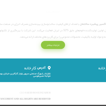
ساختمان
(اخبار و اطلاع رسانی)
اکسیر پیشبرد ساختمان
با هدف ارتقای کیفیت ساخت‌وساز و بهینه‌سازی مصرف انرژی در صنعت سا
به‌عنوان اولین تولیدکننده فوم‌های عایق XPS در ایران فعالیت می‌کند. این شرکت با بهره‌گیری از ت
 و مواد اولیه باکیفیت، محصولات متنوعی را برای کاربردهای مختلف ارائه می‌دهد.
جزئیات بیشتر
خانه
کارخانه
آدرس
نظراباد_شهرک صنعتی سپهر_بلوار کارآفرین خیابان به
خواجه نصیرطوسی
CEO
SAEID HOSEINZADEH
DVANCEMENT AND ALL RIGHTS ARE RESERVED.