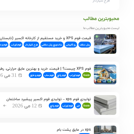
طرح شیاردار
محبوبترین مطالب
لیست محبوبترین مطالب ما
قیمت فوم XPS و خرید مستقیم از کارخانه اکسیر (تابستان ۱۴۰۵)
پنل سقف
رو کابینتی
ساندویچ پنل سقفی
طرح شیاردار
فوم اورلب
فوم و ع
فوم XPS چیست؟ | قیمت، خرید و بهترین عایق حرارتی، رطوبتی و صوتی ساختمان
31
می
26
foam
فوم اورلب
فوم پانچ
فوم ساب
فوم و عایق
تولیدی فوم xps – تولیدی فوم اکسیر پیشبرد ساختمان
12
می
2026
foam
خبر
فوم اورلب
فوم پانچ
xps در عایق پشت بام