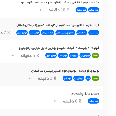
مقایسه فوم XPS آبی و سفید | تفاوت در دانسیته، مقاومت و
10
دقیقه
فوم اورلب
فوم و عایق
قیمت فوم XPS و خرید مستقیم از کارخانه اکسیر (تابستان ۱۴۰۵)
7
دق
پنل سقف
رو کابینتی
ساندویچ پنل سقفی
طرح شیاردار
فوم اورلب
فوم و عایق
فوم XPS چیست؟ | قیمت، خرید و بهترین عایق حرارتی، رطوبتی و
5
دقیقه
foam
فوم اورلب
فوم پانچ
فوم ساب
فوم و عایق
تولیدی فوم xps – تولیدی فوم اکسیر پیشبرد ساختمان
3
دقیقه
foam
خبر
فوم اورلب
فوم پانچ
xps در عایق پشت بام
6
دقیقه
فوم و عایق