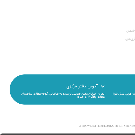
ختمان،
کنولوژی‌های
آدرس دفتر مرکزی
من غربی_نبش بلوار
تهران، خیابان مفتح جنوبی، نرسیده به طالقانی، کوچه عطارد، ساختمان
عطارد، پلاک ۱۲، واحد ۱۰
THIS WEBSITE BELONGS TO ELIXIR A