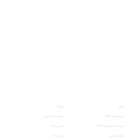
لینک های مفید
دسترسی سریع
خانه
وبلاگ
محصولات XPS
سوالات متداول
نمونه محصولات XPS
تماس با ما
گواهی فنی
درباره ما