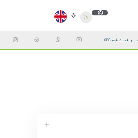
 XPS و خرید مستقیم از کارخانه اکسیر (تابستان
فوم XPS چیست؟ | قیمت، خرید و بهترین عایق حرارتی،